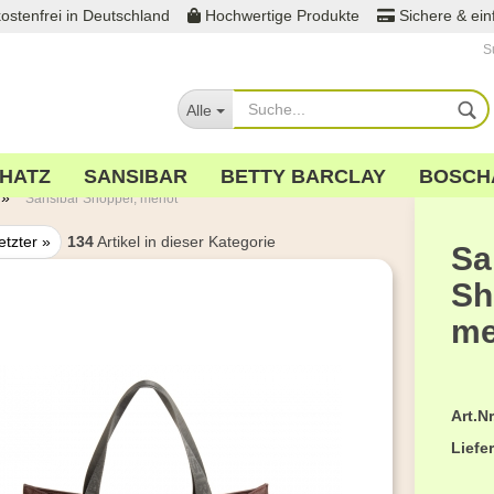
ostenfrei in Deutschland
Hochwertige Produkte
Sichere & ei
S
Wohnort
Alle
HATZ
SANSIBAR
BETTY BARCLAY
BOSCH
»
Sansibar Shopper, merlot
etzter »
134
Artikel in dieser Kategorie
Sa
Sh
me
Konto
Pass
Art.Nr
Liefer