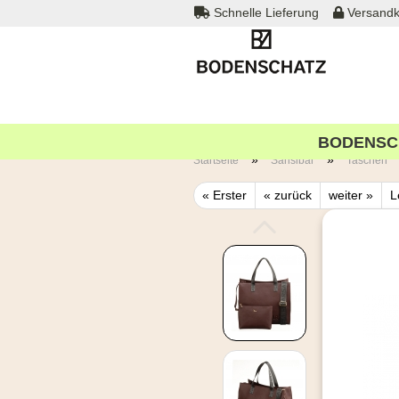
Schnelle Lieferung
Versandk
BODENSC
»
»
Startseite
Sansibar
Taschen
« Erster
« zurück
weiter »
L