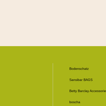
Bodenschatz
Sansibar BAGS
Betty Barclay Accessori
boscha