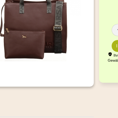
Ih
Gewäh