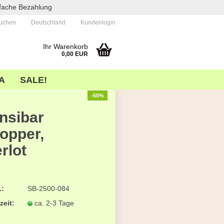
nfache Bezahlung
uchen
Deutschland
Kundenlogin
Ihr Warenkorb
0,00 EUR
A
SALE!
-50%
nsibar
opper,
rlot
 erstellen
wort vergessen?
.:
SB-2500-084
zeit:
ca. 2-3 Tage